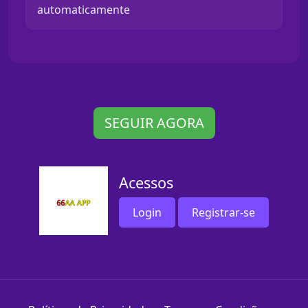
automaticamente
SEGUIR AGORA
Acessos
Login
Registrar-se