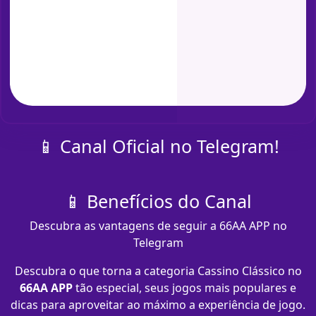
📱 Canal Oficial no Telegram!
📱 Benefícios do Canal
Descubra as vantagens de seguir a 66AA APP no
Telegram
Descubra o que torna a categoria Cassino Clássico no
66AA APP
tão especial, seus jogos mais populares e
dicas para aproveitar ao máximo a experiência de jogo.