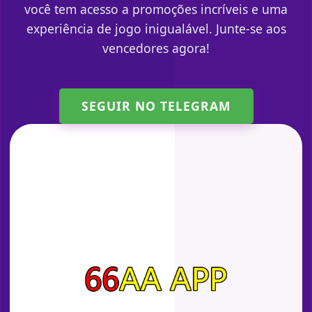
você tem acesso a promoções incríveis e uma
experiência de jogo inigualável. Junte-se aos
vencedores agora!
SEGUIR NO TELEGRAM