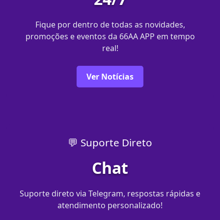
Fique por dentro de todas as novidades,
promoções e eventos da 66AA APP em tempo
real!
Ver Notícias
💬 Suporte Direto
Chat
Suporte direto via Telegram, respostas rápidas e
atendimento personalizado!