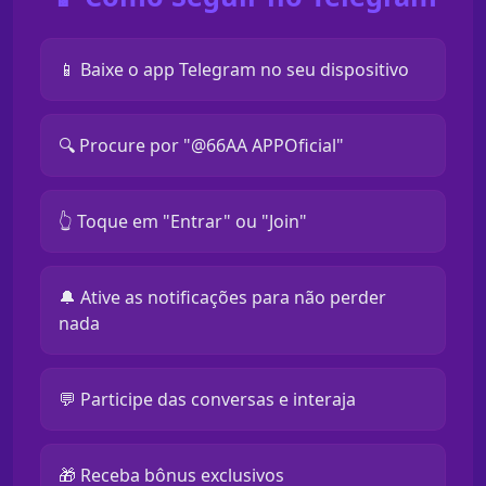
📱 Baixe o app Telegram no seu dispositivo
🔍 Procure por "@66AA APPOficial"
👆 Toque em "Entrar" ou "Join"
🔔 Ative as notificações para não perder
nada
💬 Participe das conversas e interaja
🎁 Receba bônus exclusivos