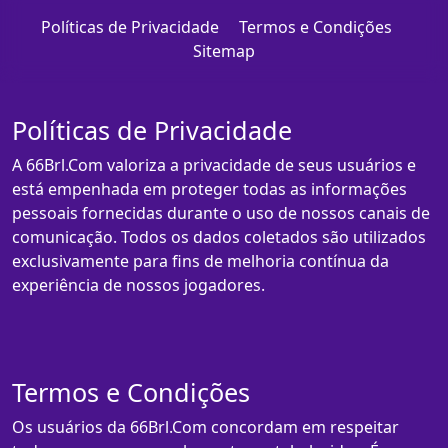
Políticas de Privacidade
Termos e Condições
Sitemap
Políticas de Privacidade
A 66Brl.Com valoriza a privacidade de seus usuários e
está empenhada em proteger todas as informações
pessoais fornecidas durante o uso de nossos canais de
comunicação. Todos os dados coletados são utilizados
exclusivamente para fins de melhoria contínua da
experiência de nossos jogadores.
Termos e Condições
Os usuários da 66Brl.Com concordam em respeitar