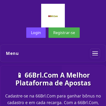
Login
Registrar-se
Menu
📱 66Brl.Com A Melhor
Plataforma de Apostas
Cadastre-se na 66Brl.Com para ganhar bônus no
cadastro e em cada recarga. Com a 66Brl.Com,