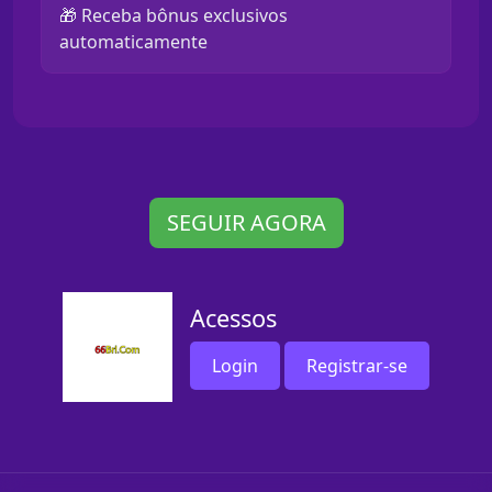
🎁 Receba bônus exclusivos
automaticamente
SEGUIR AGORA
Acessos
Login
Registrar-se