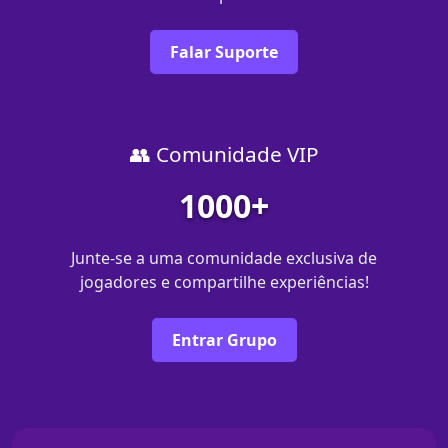
Falar Suporte
👥 Comunidade VIP
1000+
Junte-se a uma comunidade exclusiva de
jogadores e compartilhe experiências!
Entrar Grupo