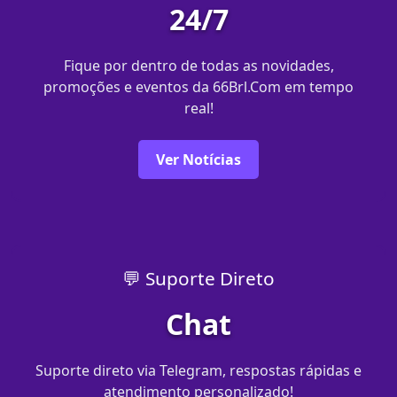
24/7
Fique por dentro de todas as novidades,
promoções e eventos da 66Brl.Com em tempo
real!
Ver Notícias
💬 Suporte Direto
Chat
Suporte direto via Telegram, respostas rápidas e
atendimento personalizado!