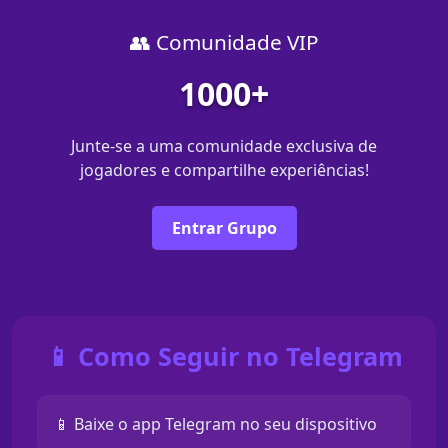
👥 Comunidade VIP
1000+
Junte-se a uma comunidade exclusiva de
jogadores e compartilhe experiências!
Entrar Grupo
📱 Como Seguir no Telegram
📱 Baixe o app Telegram no seu dispositivo