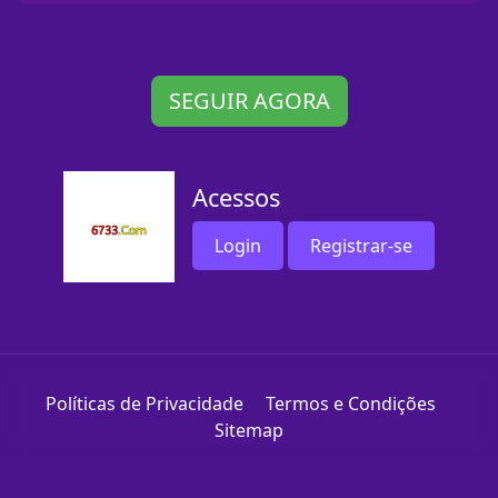
SEGUIR AGORA
Acessos
Login
Registrar-se
Políticas de Privacidade
Termos e Condições
Sitemap