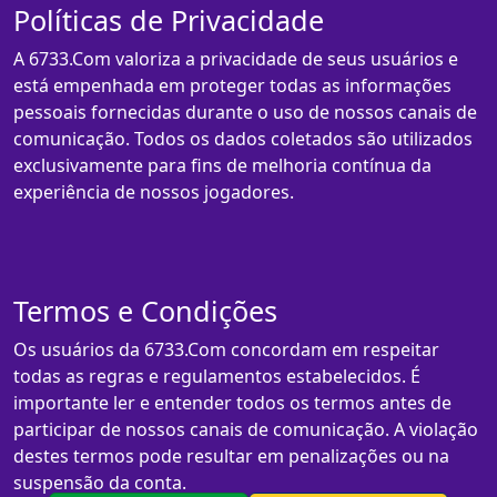
Políticas de Privacidade
A 6733.Com valoriza a privacidade de seus usuários e
está empenhada em proteger todas as informações
pessoais fornecidas durante o uso de nossos canais de
comunicação. Todos os dados coletados são utilizados
exclusivamente para fins de melhoria contínua da
experiência de nossos jogadores.
Termos e Condições
Os usuários da 6733.Com concordam em respeitar
todas as regras e regulamentos estabelecidos. É
importante ler e entender todos os termos antes de
participar de nossos canais de comunicação. A violação
destes termos pode resultar em penalizações ou na
suspensão da conta.