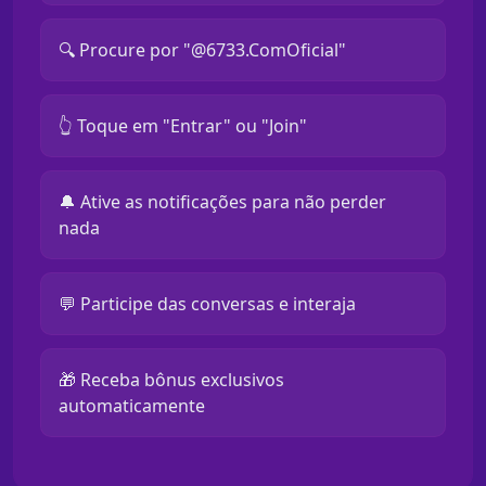
🔍 Procure por "@6733.ComOficial"
👆 Toque em "Entrar" ou "Join"
🔔 Ative as notificações para não perder
nada
💬 Participe das conversas e interaja
🎁 Receba bônus exclusivos
automaticamente