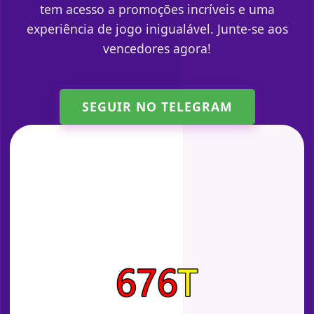
tem acesso a promoções incríveis e uma
experiência de jogo inigualável. Junte-se aos
vencedores agora!
SEGUIR NO TELEGRAM