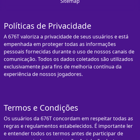
Sitemap
Políticas de Privacidade
A 676T valoriza a privacidade de seus usuários e está
empenhada em proteger todas as informações
pessoais fornecidas durante o uso de nossos canais de
comunicação. Todos os dados coletados são utilizados
exclusivamente para fins de melhoria contínua da
experiência de nossos jogadores.
Termos e Condições
Os usuários da 676T concordam em respeitar todas as
regras e regulamentos estabelecidos. É importante ler
e entender todos os termos antes de participar de