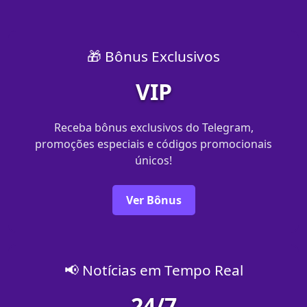
🎁 Bônus Exclusivos
VIP
Receba bônus exclusivos do Telegram,
promoções especiais e códigos promocionais
únicos!
Ver Bônus
📢 Notícias em Tempo Real
24/7