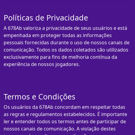
Políticas de Privacidade
A 678Ab valoriza a privacidade de seus usuários e está
empenhada em proteger todas as informações
pessoais fornecidas durante o uso de nossos canais de
comunicação. Todos os dados coletados são utilizados
exclusivamente para fins de melhoria contínua da
experiência de nossos jogadores.
Termos e Condições
Os usuários da 678Ab concordam em respeitar todas
as regras e regulamentos estabelecidos. É importante
ler e entender todos os termos antes de participar de
nossos canais de comunicação. A violação destes