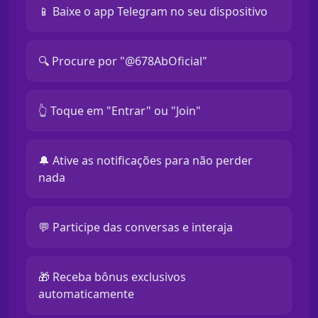
📱 Baixe o app Telegram no seu dispositivo
🔍 Procure por "@678AbOficial"
👆 Toque em "Entrar" ou "Join"
🔔 Ative as notificações para não perder
nada
💬 Participe das conversas e interaja
🎁 Receba bônus exclusivos
automaticamente