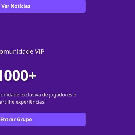
Ver Notícias
Comunidade VIP
1000+
unidade exclusiva de jogadores e
rtilhe experiências!
Entrar Grupo