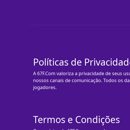
Políticas de Privacida
A 67F.Com valoriza a privacidade de seus u
nossos canais de comunicação. Todos os dad
jogadores.
Termos e Condições