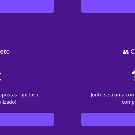
reto
👥 
t
espostas rápidas e
Junte-se a uma com
lizado!
compa
e