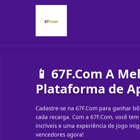
📱 67F.Com A Me
Plataforma de A
Cadastre-se na 67F.Com para ganhar bô
cada recarga. Com a 67F.Com, você tem
incríveis e uma experiência de jogo inig
vencedores agora!