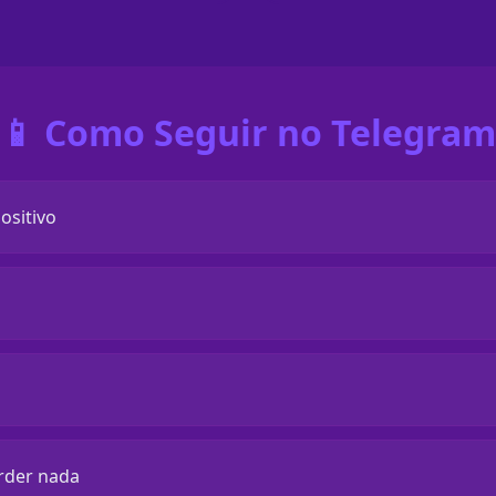
📱 Como Seguir no Telegram
ositivo
erder nada