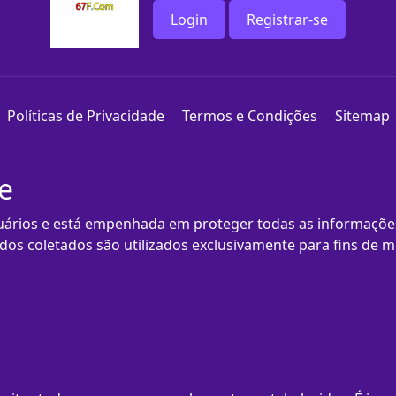
Login
Registrar-se
Políticas de Privacidade
Termos e Condições
Sitemap
de
suários e está empenhada em proteger todas as informaçõe
os coletados são utilizados exclusivamente para fins de m