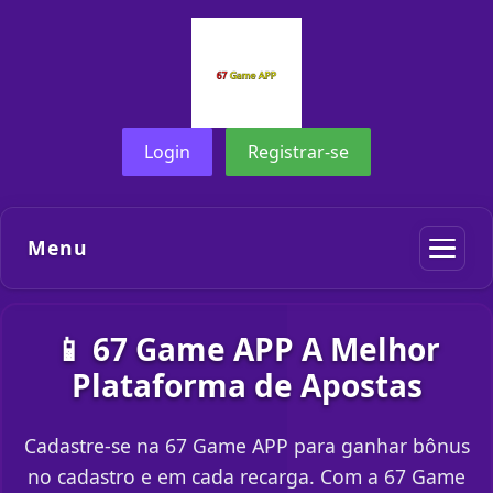
Login
Registrar-se
Menu
📱 67 Game APP A Melhor
Plataforma de Apostas
Cadastre-se na 67 Game APP para ganhar bônus
no cadastro e em cada recarga. Com a 67 Game