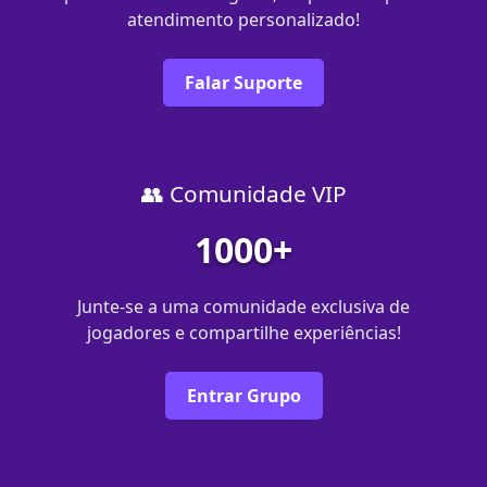
atendimento personalizado!
Falar Suporte
👥 Comunidade VIP
1000+
Junte-se a uma comunidade exclusiva de
jogadores e compartilhe experiências!
Entrar Grupo