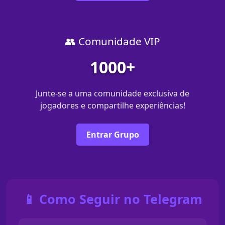
👥 Comunidade VIP
1000+
Junte-se a uma comunidade exclusiva de
jogadores e compartilhe experiências!
Entrar Grupo
📱 Como Seguir no Telegram