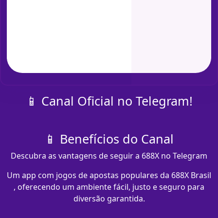
📱 Canal Oficial no Telegram!
📱 Benefícios do Canal
Descubra as vantagens de seguir a 688X no Telegram
Um app com jogos de apostas populares da 688X Brasil
, oferecendo um ambiente fácil, justo e seguro para
diversão garantida.