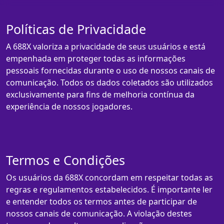
Políticas de Privacidade
A 688X valoriza a privacidade de seus usuários e está
empenhada em proteger todas as informações
pessoais fornecidas durante o uso de nossos canais de
comunicação. Todos os dados coletados são utilizados
exclusivamente para fins de melhoria contínua da
experiência de nossos jogadores.
Termos e Condições
Os usuários da 688X concordam em respeitar todas as
regras e regulamentos estabelecidos. É importante ler
e entender todos os termos antes de participar de
nossos canais de comunicação. A violação destes