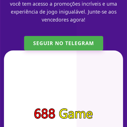
você tem acesso a promoções incríveis e uma
experiência de jogo inigualável. Junte-se aos
vencedores agora!
SEGUIR NO TELEGRAM