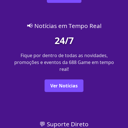
📢 Notícias em Tempo Real
24/7
Fique por dentro de todas as novidades,
promoções e eventos da 688 Game em tempo
real!
Ver Notícias
💬 Suporte Direto