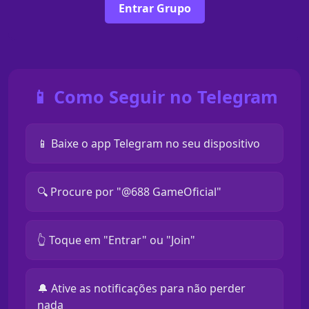
Entrar Grupo
📱 Como Seguir no Telegram
📱 Baixe o app Telegram no seu dispositivo
🔍 Procure por "@688 GameOficial"
👆 Toque em "Entrar" ou "Join"
🔔 Ative as notificações para não perder
nada