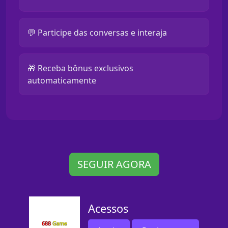
💬 Participe das conversas e interaja
🎁 Receba bônus exclusivos
automaticamente
SEGUIR AGORA
Acessos