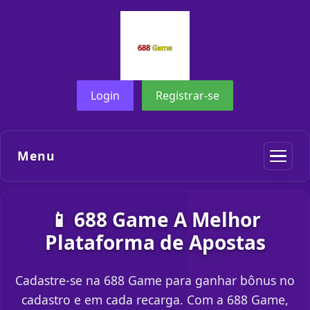
Login
Registrar-se
Menu
📱 688 Game A Melhor
Plataforma de Apostas
Cadastre-se na 688 Game para ganhar bônus no
cadastro e em cada recarga. Com a 688 Game,