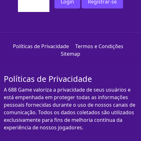
Login
Registrar-se
Políticas de Privacidade
Termos e Condições
Sitemap
Políticas de Privacidade
A 688 Game valoriza a privacidade de seus usuários e
está empenhada em proteger todas as informações
pessoais fornecidas durante o uso de nossos canais de
comunicação. Todos os dados coletados são utilizados
exclusivamente para fins de melhoria contínua da
experiência de nossos jogadores.