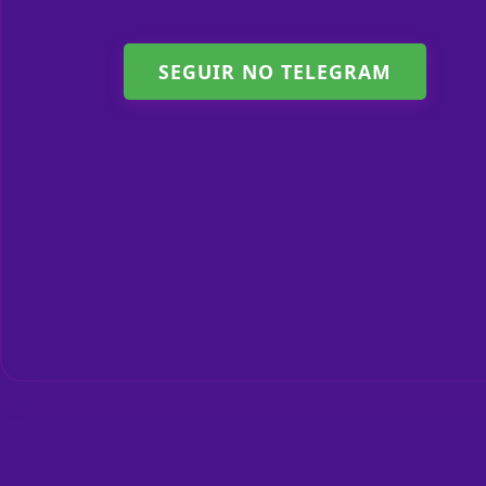
SEGUIR NO TELEGRAM