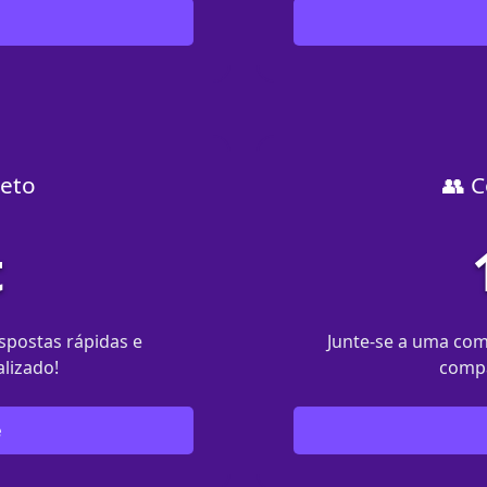
reto
👥 
t
espostas rápidas e
Junte-se a uma com
lizado!
compa
e