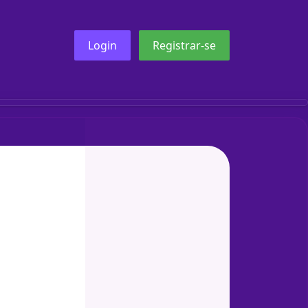
Login
Registrar-se