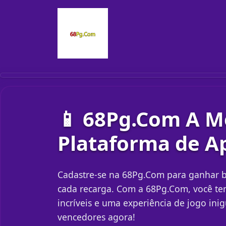
📱 68Pg.Com A M
Plataforma de A
Cadastre-se na 68Pg.Com para ganhar 
cada recarga. Com a 68Pg.Com, você t
incríveis e uma experiência de jogo inig
vencedores agora!