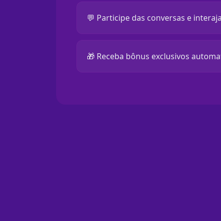
💬 Participe das conversas e interaj
🎁 Receba bônus exclusivos autom