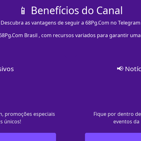
📱 Benefícios do Canal
Descubra as vantagens de seguir a 68Pg.Com no Telegram
68Pg.Com Brasil , com recursos variados para garantir uma
sivos
📢 Notí
m, promoções especiais
Fique por dentro d
s únicos!
eventos da