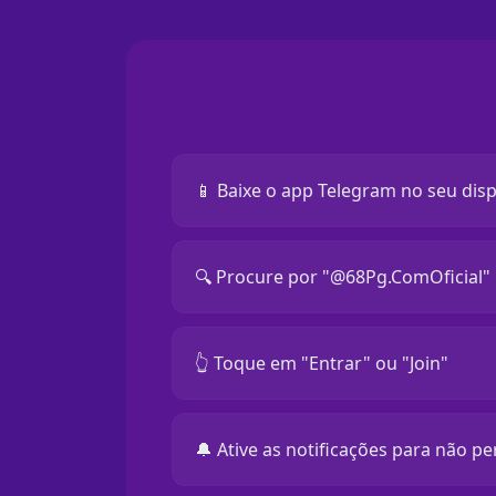
📱 Baixe o app Telegram no seu disp
🔍 Procure por "@68Pg.ComOficial"
👆 Toque em "Entrar" ou "Join"
🔔 Ative as notificações para não p