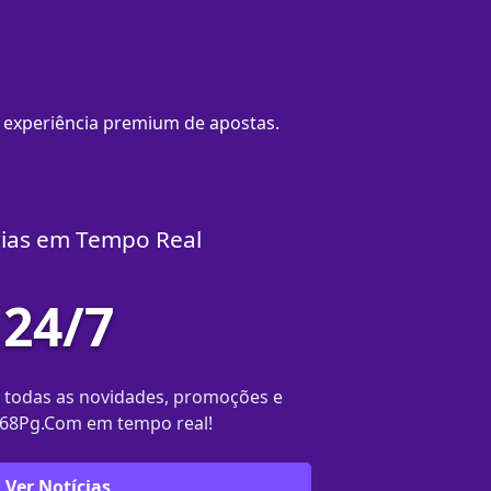
 experiência premium de apostas.
cias em Tempo Real
24/7
e todas as novidades, promoções e
 68Pg.Com em tempo real!
Ver Notícias