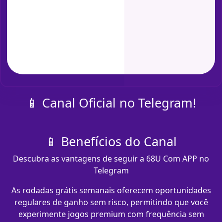
📱 Canal Oficial no Telegram!
📱 Benefícios do Canal
Descubra as vantagens de seguir a 68U Com APP no
Telegram
As rodadas grátis semanais oferecem oportunidades
regulares de ganho sem risco, permitindo que você
experimente jogos premium com frequência sem