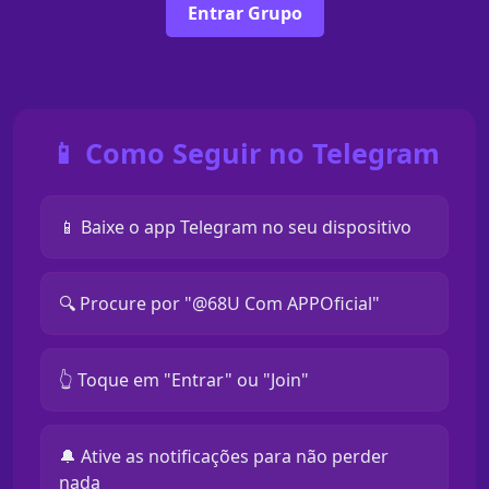
Entrar Grupo
📱 Como Seguir no Telegram
📱 Baixe o app Telegram no seu dispositivo
🔍 Procure por "@68U Com APPOficial"
👆 Toque em "Entrar" ou "Join"
🔔 Ative as notificações para não perder
nada