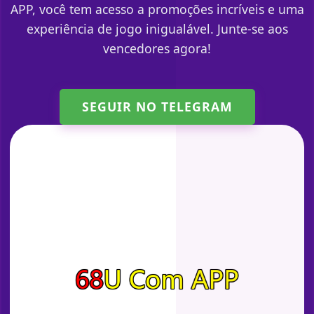
APP, você tem acesso a promoções incríveis e uma
experiência de jogo inigualável. Junte-se aos
vencedores agora!
SEGUIR NO TELEGRAM