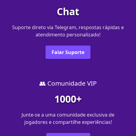
Chat
Suporte direto via Telegram, respostas rápidas e
atendimento personalizado!
Falar Suporte
👥 Comunidade VIP
1000+
Junte-se a uma comunidade exclusiva de
jogadores e compartilhe experiências!