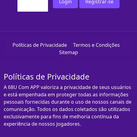
Login
Registrar-se
Políticas de Privacidade
Termos e Condições
Sitemap
Políticas de Privacidade
A 68U Com APP valoriza a privacidade de seus usuários
e está empenhada em proteger todas as informações
pessoais fornecidas durante o uso de nossos canais de
comunicação. Todos os dados coletados são utilizados
exclusivamente para fins de melhoria contínua da
experiência de nossos jogadores.