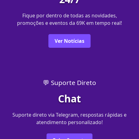
Fique por dentro de todas as novidades,
promoções e eventos da 69K em tempo real!
Ver Notícias
💬 Suporte Direto
Chat
Suporte direto via Telegram, respostas rápidas e
atendimento personalizado!