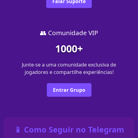
Falar Suporte
👥 Comunidade VIP
1000+
Junte-se a uma comunidade exclusiva de
jogadores e compartilhe experiências!
Entrar Grupo
📱 Como Seguir no Telegram