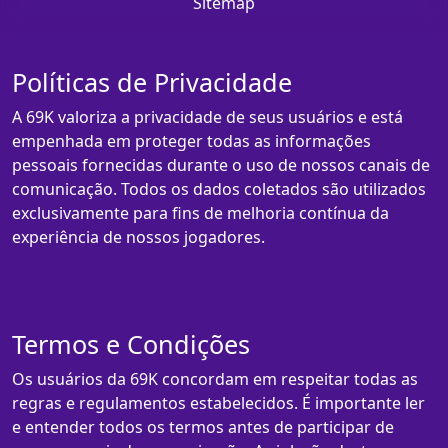
Sitemap
Políticas de Privacidade
A 69K valoriza a privacidade de seus usuários e está
empenhada em proteger todas as informações
pessoais fornecidas durante o uso de nossos canais de
comunicação. Todos os dados coletados são utilizados
exclusivamente para fins de melhoria contínua da
experiência de nossos jogadores.
Termos e Condições
Os usuários da 69K concordam em respeitar todas as
regras e regulamentos estabelecidos. É importante ler
e entender todos os termos antes de participar de