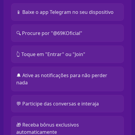
📱 Baixe o app Telegram no seu dispositivo
🔍 Procure por "@69KOficial"
👆 Toque em "Entrar" ou "Join"
🔔 Ative as notificações para não perder
nada
💬 Participe das conversas e interaja
🎁 Receba bônus exclusivos
automaticamente