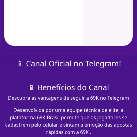
📱 Canal Oficial no Telegram!
📱 Benefícios do Canal
Descubra as vantagens de seguir a 69K no Telegram
Desenvolvida por uma equipe técnica de elite, a
plataforma 69K Brasil permite que os jogadores se
cadastrem pelo celular e sintam a emoção das apostas
rápidas com a 69K .