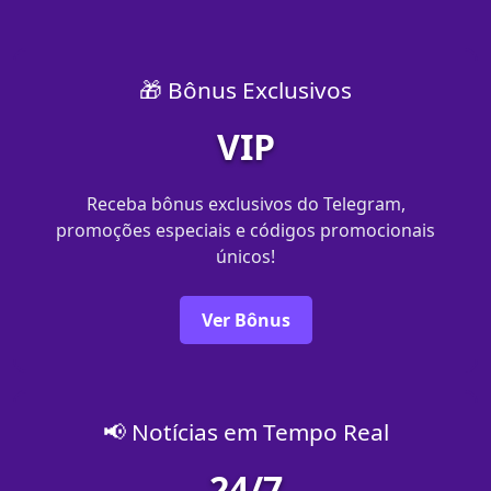
🎁 Bônus Exclusivos
VIP
Receba bônus exclusivos do Telegram,
promoções especiais e códigos promocionais
únicos!
Ver Bônus
📢 Notícias em Tempo Real
24/7