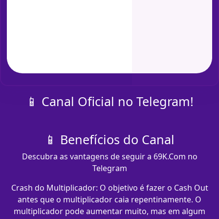
📱 Canal Oficial no Telegram!
📱 Benefícios do Canal
Descubra as vantagens de seguir a 69K.Com no
Telegram
Crash do Multiplicador: O objetivo é fazer o Cash Out
antes que o multiplicador caia repentinamente. O
multiplicador pode aumentar muito, mas em algum