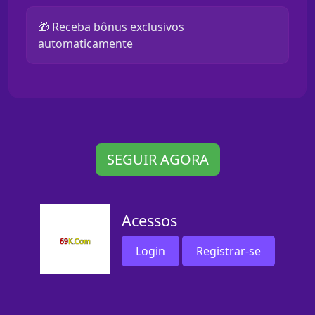
🎁 Receba bônus exclusivos
automaticamente
SEGUIR AGORA
Acessos
Login
Registrar-se