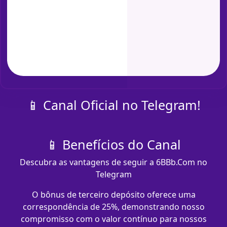
📱 Canal Oficial no Telegram!
📱 Benefícios do Canal
Descubra as vantagens de seguir a 6BBb.Com no
Telegram
O bônus de terceiro depósito oferece uma
correspondência de 25%, demonstrando nosso
compromisso com o valor contínuo para nossos