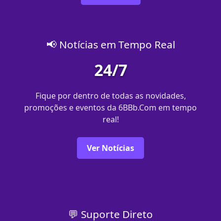
📢 Notícias em Tempo Real
24/7
Fique por dentro de todas as novidades,
promoções e eventos da 6BBb.Com em tempo
real!
Ver Notícias
💬 Suporte Direto