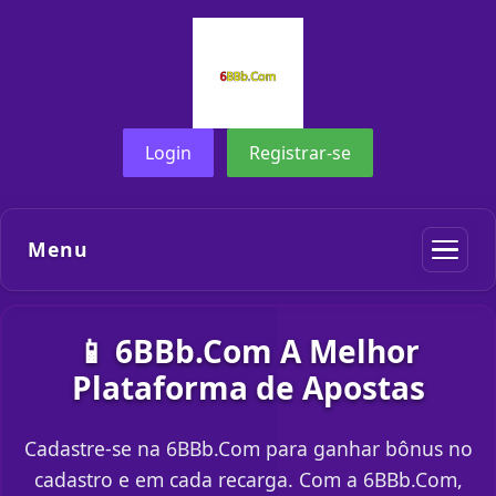
Login
Registrar-se
Menu
📱 6BBb.Com A Melhor
Plataforma de Apostas
Cadastre-se na 6BBb.Com para ganhar bônus no
cadastro e em cada recarga. Com a 6BBb.Com,