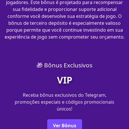
jogadores. Este bônus é projetado para recompensar
sua fidelidade e proporcionar suporte adicional
conforme você desenvolve sua estratégia de jogo. O
bônus de terceiro depósito é especialmente valioso
porque permite que você continue investindo em sua
experiência de jogo sem comprometer seu orçamento.
🎁 Bônus Exclusivos
VIP
Receba bônus exclusivos do Telegram,
promoções especiais e códigos promocionais
únicos!
Ver Bônus