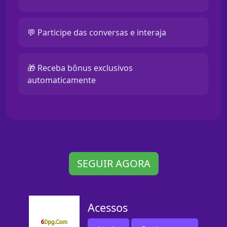
💬 Participe das conversas e interaja
🎁 Receba bônus exclusivos
automaticamente
SEGUIR AGORA
Acessos