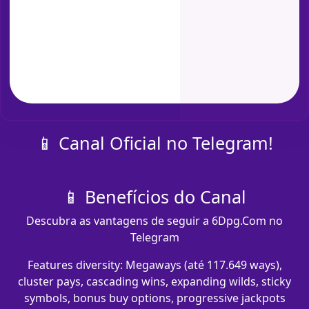
📱 Canal Oficial no Telegram!
📱 Benefícios do Canal
Descubra as vantagens de seguir a 6Dpg.Com no
Telegram
Features diversity: Megaways (até 117.649 ways),
cluster pays, cascading wins, expanding wilds, sticky
symbols, bonus buy options, progressive jackpots