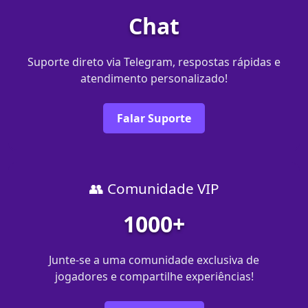
Chat
Suporte direto via Telegram, respostas rápidas e
atendimento personalizado!
Falar Suporte
👥 Comunidade VIP
1000+
Junte-se a uma comunidade exclusiva de
jogadores e compartilhe experiências!