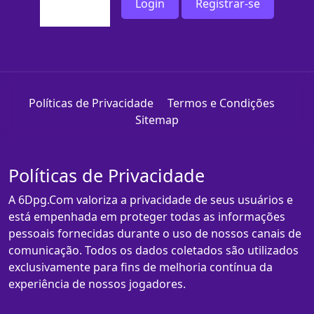
Login
Registrar-se
Políticas de Privacidade
Termos e Condições
Sitemap
Políticas de Privacidade
A 6Dpg.Com valoriza a privacidade de seus usuários e
está empenhada em proteger todas as informações
pessoais fornecidas durante o uso de nossos canais de
comunicação. Todos os dados coletados são utilizados
exclusivamente para fins de melhoria contínua da
experiência de nossos jogadores.