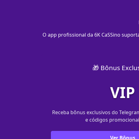
O app profissional da 6K CaSSino suporta
🎁 Bônus Exclu
VIP
Receba bônus exclusivos do Telegra
e códigos promocionai
Ver Bônus