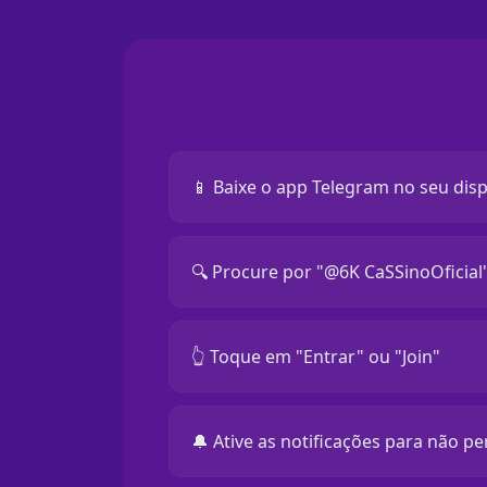
📱 Baixe o app Telegram no seu disp
🔍 Procure por "@6K CaSSinoOficial
👆 Toque em "Entrar" ou "Join"
🔔 Ative as notificações para não p