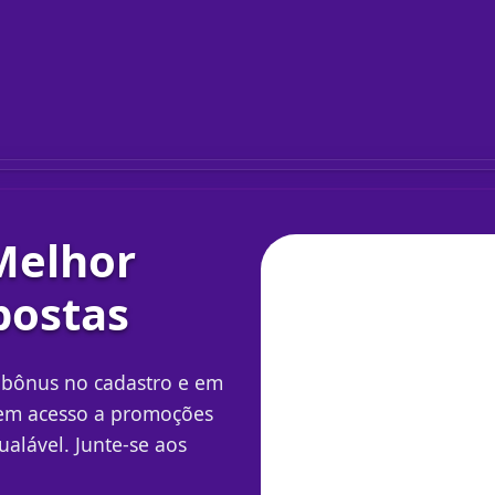
Melhor
postas
 bônus no cadastro e em
tem acesso a promoções
ualável. Junte-se aos