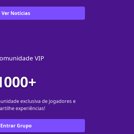
Ver Notícias
Comunidade VIP
1000+
unidade exclusiva de jogadores e
rtilhe experiências!
Entrar Grupo