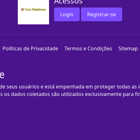
Acessos
Login
Registrar-se
Políticas de Privacidade
Termos e Condições
Sitemap
de
e de seus usuários e está empenhada em proteger todas as 
 os dados coletados são utilizados exclusivamente para fi