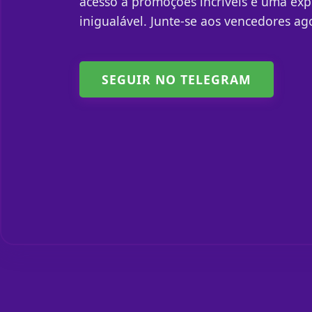
acesso a promoções incríveis e uma exp
inigualável. Junte-se aos vencedores ag
SEGUIR NO TELEGRAM