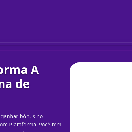
forma A
ma de
a ganhar bônus no
Com Plataforma, você tem