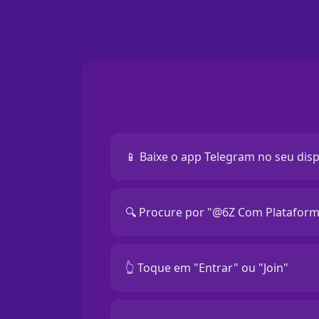
📱 Baixe o app Telegram no seu disp
🔍 Procure por "@6Z Com Plataform
👆 Toque em "Entrar" ou "Join"