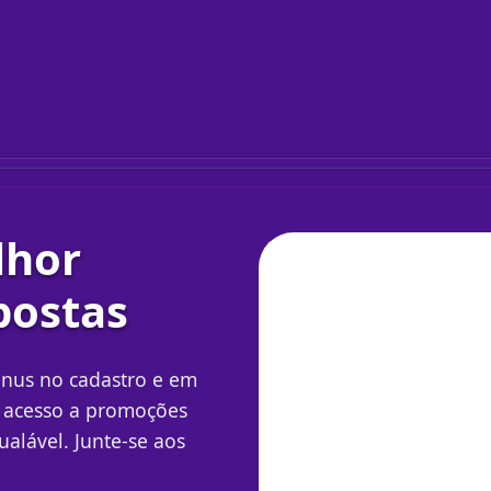
lhor
postas
ônus no cadastro e em
m acesso a promoções
ualável. Junte-se aos