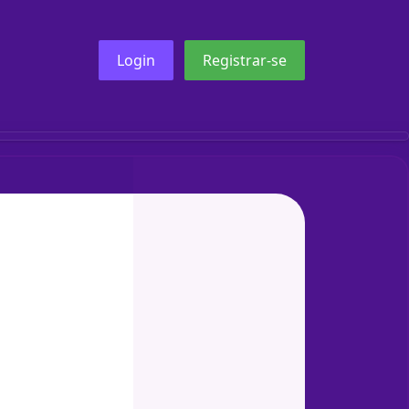
Login
Registrar-se