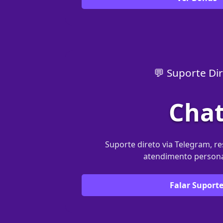
💬 Suporte Di
Cha
Suporte direto via Telegram, r
atendimento persona
Falar Suport