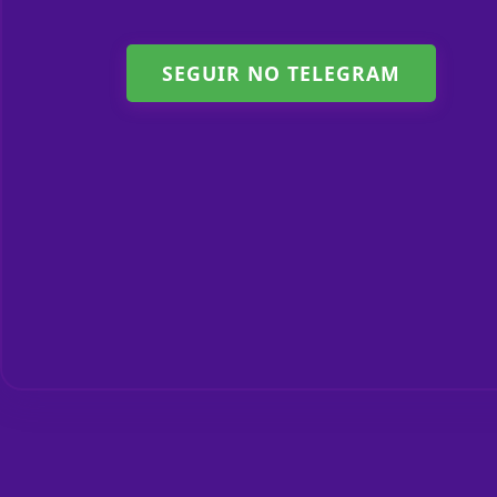
SEGUIR NO TELEGRAM