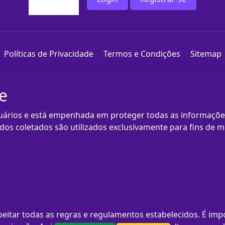
Políticas de Privacidade
Termos e Condições
Sitemap
de
usuários e está empenhada em proteger todas as informaçõe
os coletados são utilizados exclusivamente para fins de m
itar todas as regras e regulamentos estabelecidos. É imp