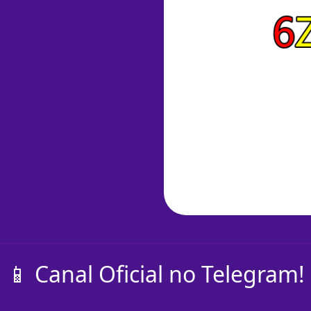
📱 Canal Oficial no Telegram!