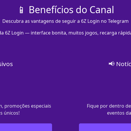
📱 Benefícios do Canal
Descubra as vantagens de seguir a 6Z Login no Telegram
6Z Login — interface bonita, muitos jogos, recarga rápida
sivos
📢 Notí
m, promoções especiais
Fique por dentro d
s únicos!
eventos da