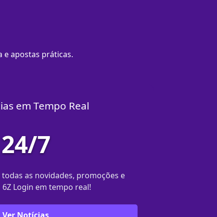
 e apostas práticas.
cias em Tempo Real
24/7
e todas as novidades, promoções e
 6Z Login em tempo real!
Ver Notícias