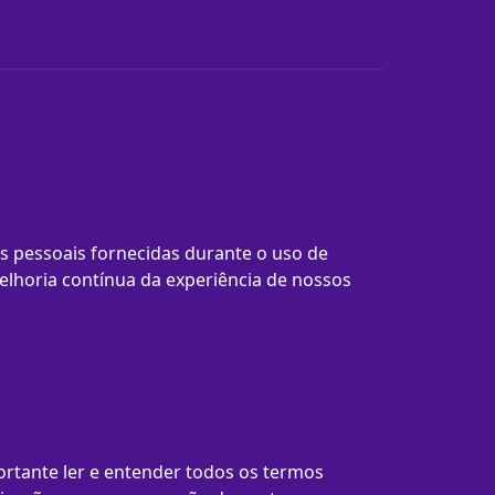
s pessoais fornecidas durante o uso de
elhoria contínua da experiência de nossos
ortante ler e entender todos os termos