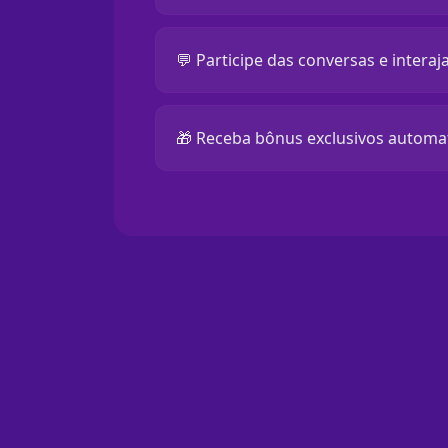
💬 Participe das conversas e interaj
🎁 Receba bônus exclusivos autom