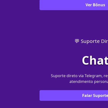
Ver Bônus
💬 Suporte Di
Cha
Suporte direto via Telegram, r
atendimento persona
Falar Suport