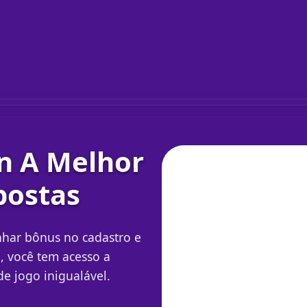
n A Melhor
postas
har bônus no cadastro e
 você tem acesso a
e jogo inigualável.