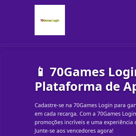
📱 70Games Logi
Plataforma de A
Cadastre-se na 70Games Login para gan
em cada recarga. Com a 70Games Login,
promoções incríveis e uma experiência d
Junte-se aos vencedores agora!