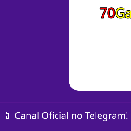
📱 Canal Oficial no Telegram!