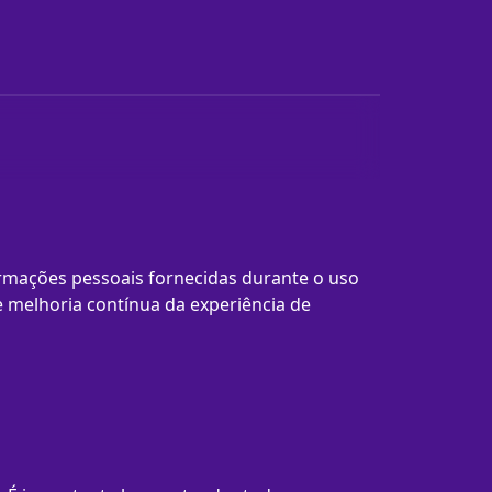
rmações pessoais fornecidas durante o uso
e melhoria contínua da experiência de