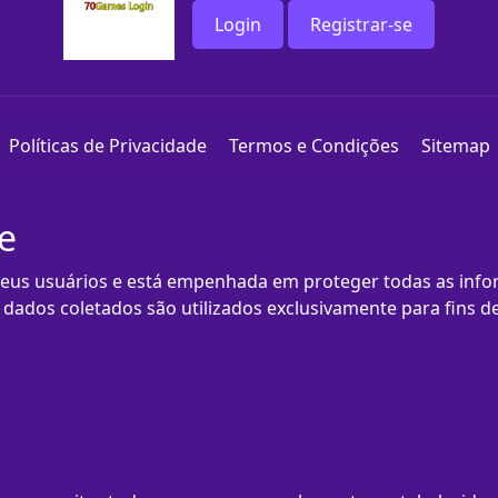
Login
Registrar-se
Políticas de Privacidade
Termos e Condições
Sitemap
de
 seus usuários e está empenhada em proteger todas as info
dados coletados são utilizados exclusivamente para fins d