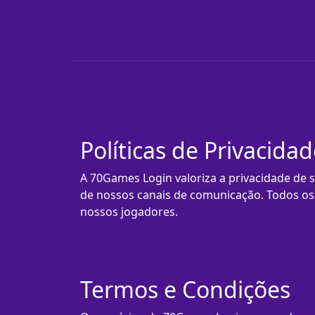
Políticas de Privacida
A 70Games Login valoriza a privacidade de
de nossos canais de comunicação. Todos os 
nossos jogadores.
Termos e Condições