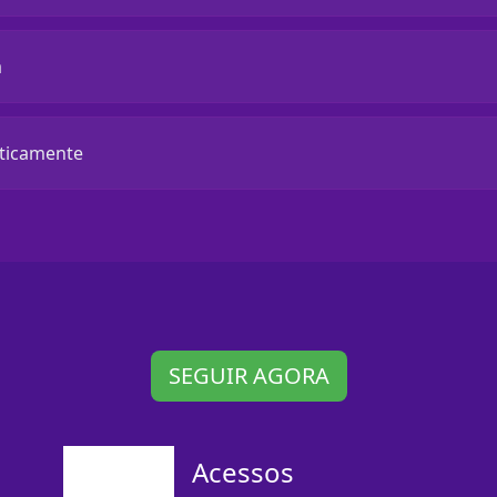
a
aticamente
SEGUIR AGORA
Acessos