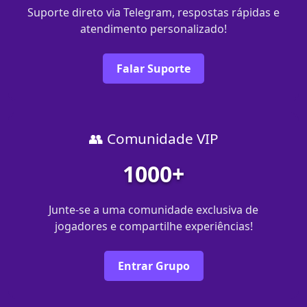
Suporte direto via Telegram, respostas rápidas e
atendimento personalizado!
Falar Suporte
👥 Comunidade VIP
1000+
Junte-se a uma comunidade exclusiva de
jogadores e compartilhe experiências!
Entrar Grupo