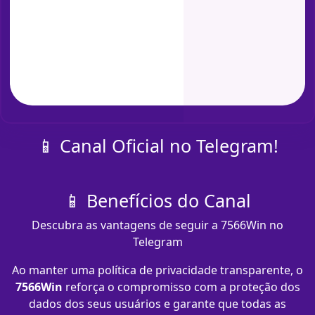
📱 Canal Oficial no Telegram!
📱 Benefícios do Canal
Descubra as vantagens de seguir a 7566Win no
Telegram
Ao manter uma política de privacidade transparente, o
7566Win
reforça o compromisso com a proteção dos
dados dos seus usuários e garante que todas as