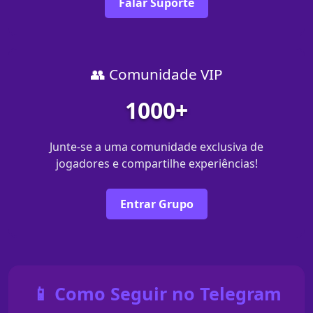
Falar Suporte
👥 Comunidade VIP
1000+
Junte-se a uma comunidade exclusiva de
jogadores e compartilhe experiências!
Entrar Grupo
📱 Como Seguir no Telegram