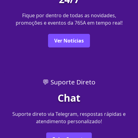
Fique por dentro de todas as novidades,
promoções e eventos da 765A em tempo real!
Ver Notícias
💬 Suporte Direto
Chat
Suporte direto via Telegram, respostas rápidas e
atendimento personalizado!