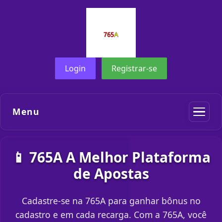
Login
Registrar-se
Menu
📱 765A A Melhor Plataforma
de Apostas
Cadastre-se na 765A para ganhar bônus no
cadastro e em cada recarga. Com a 765A, você