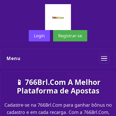
Login
Registrar-se
Menu
📱 766Brl.Com A Melhor
Plataforma de Apostas
Cadastre-se na 766Brl.Com para ganhar bônus no
cadastro e em cada recarga. Com a 766Brl.Com,