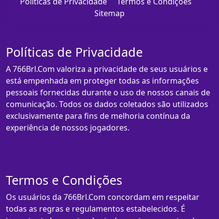
Políticas de Privacidade
Termos e Condições
Sitemap
Políticas de Privacidade
A 766Brl.Com valoriza a privacidade de seus usuários e
está empenhada em proteger todas as informações
pessoais fornecidas durante o uso de nossos canais de
comunicação. Todos os dados coletados são utilizados
exclusivamente para fins de melhoria contínua da
experiência de nossos jogadores.
Termos e Condições
Os usuários da 766Brl.Com concordam em respeitar
todas as regras e regulamentos estabelecidos. É