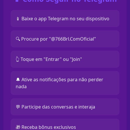
📱 Baixe o app Telegram no seu dispositivo
🔍 Procure por "@766Brl.ComOficial"
👆 Toque em "Entrar" ou "Join"
🔔 Ative as notificações para não perder
nada
💬 Participe das conversas e interaja
🎁 Receba bônus exclusivos