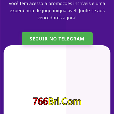
você tem acesso a promoções incríveis e uma
experiência de jogo inigualável. Junte-se aos
vencedores agora!
SEGUIR NO TELEGRAM