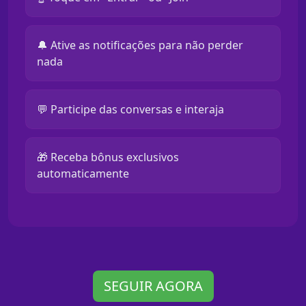
🔔 Ative as notificações para não perder
nada
💬 Participe das conversas e interaja
🎁 Receba bônus exclusivos
automaticamente
SEGUIR AGORA