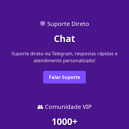
💬 Suporte Direto
Chat
Suporte direto via Telegram, respostas rápidas e
atendimento personalizado!
Falar Suporte
👥 Comunidade VIP
1000+