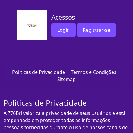
Acessos
Login
Registrar-se
Políticas de Privacidade
Termos e Condições
Sitemap
Políticas de Privacidade
A 776Brl valoriza a privacidade de seus usuários e está
empenhada em proteger todas as informações
pessoais fornecidas durante o uso de nossos canais de