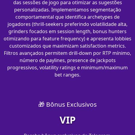
das sessões de jogo para otimizar as sugestões
personalizadas. Implementamos segmentação
comportamental que identifica archetypes de
jogadores (thrill-seekers preferindo volatilidade alta,
grinders focados em session length, bonus hunters
otimizando para feature frequency) e apresenta lobbies
customizados que maximizam satisfaction metrics.
Filtros avançados permitem drill-down por RTP mínimo,
número de paylines, presence de jackpots
progressivos, volatility ratings e minimum/maximum
bet ranges.
🎁 Bônus Exclusivos
VIP