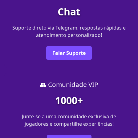
Chat
Suporte direto via Telegram, respostas rápidas e
atendimento personalizado!
Falar Suporte
👥 Comunidade VIP
1000+
Junte-se a uma comunidade exclusiva de
jogadores e compartilhe experiências!