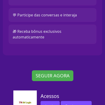
💬 Participe das conversas e interaja
🎁 Receba bônus exclusivos
automaticamente
SEGUIR AGORA
Acessos