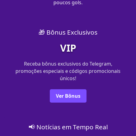
poucos gols.
🎁 Bônus Exclusivos
VIP
Receba bônus exclusivos do Telegram,
promoções especiais e códigos promocionais
únicos!
Ver Bônus
📢 Notícias em Tempo Real