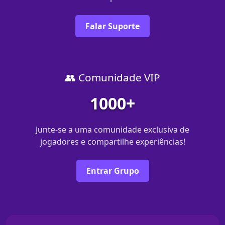
Falar Suporte
👥 Comunidade VIP
1000+
Junte-se a uma comunidade exclusiva de
jogadores e compartilhe experiências!
Entrar Grupo