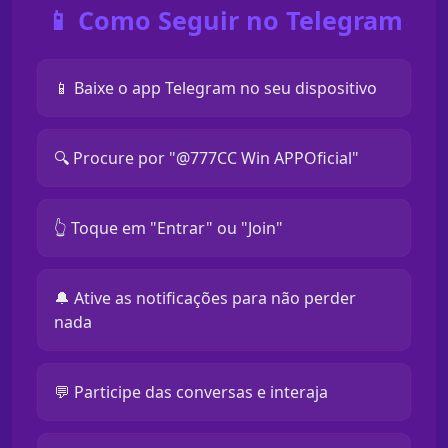
📱 Como Seguir no Telegram
📱 Baixe o app Telegram no seu dispositivo
🔍 Procure por "@777CC Win APPOficial"
👆 Toque em "Entrar" ou "Join"
🔔 Ative as notificações para não perder
nada
💬 Participe das conversas e interaja