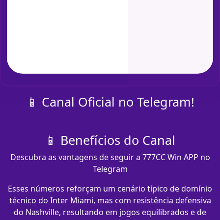
📱 Canal Oficial no Telegram!
📱 Benefícios do Canal
Descubra as vantagens de seguir a 777CC Win APP no
Telegram
Esses números reforçam um cenário típico de domínio
técnico do Inter Miami, mas com resistência defensiva
do Nashville, resultando em jogos equilibrados e de