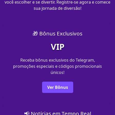
você escolher e se divertir. Registre-se agora e comece
sua jornada de diversão!
🎁 Bônus Exclusivos
VIP
Receba bônus exclusivos do Telegram,
promoções especiais e códigos promocionais
únicos!
Ver Bônus
📢 Notícias em Tempo Real