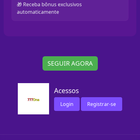
🎁 Receba bônus exclusivos
automaticamente
SEGUIR AGORA
Acessos
Login
Registrar-se