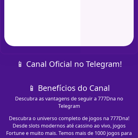
📱 Canal Oficial no Telegram!
📱 Benefícios do Canal
Descubra as vantagens de seguir a 777Dna no
Telegram
Descubra o universo completo de jogos na 777Dna!
Desde slots modernos até cassino ao vivo, jogos
Fortune e muito mais. Temos mais de 1000 jogos para