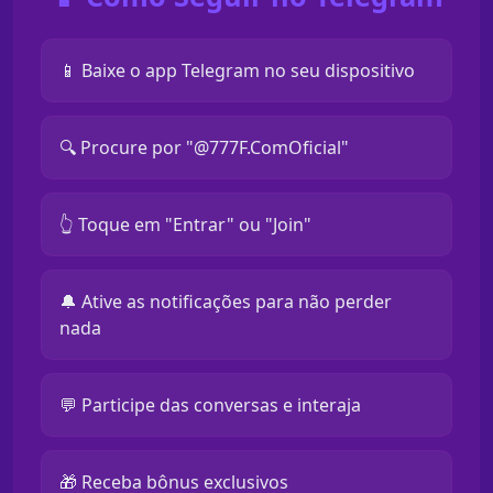
📱 Baixe o app Telegram no seu dispositivo
🔍 Procure por "@777F.ComOficial"
👆 Toque em "Entrar" ou "Join"
🔔 Ative as notificações para não perder
nada
💬 Participe das conversas e interaja
🎁 Receba bônus exclusivos