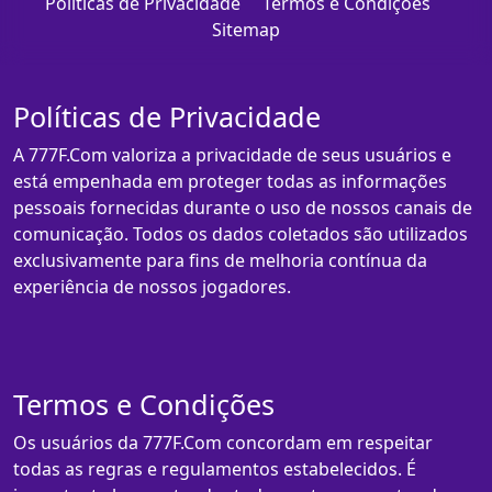
Políticas de Privacidade
Termos e Condições
Sitemap
Políticas de Privacidade
A 777F.Com valoriza a privacidade de seus usuários e
está empenhada em proteger todas as informações
pessoais fornecidas durante o uso de nossos canais de
comunicação. Todos os dados coletados são utilizados
exclusivamente para fins de melhoria contínua da
experiência de nossos jogadores.
Termos e Condições
Os usuários da 777F.Com concordam em respeitar
todas as regras e regulamentos estabelecidos. É