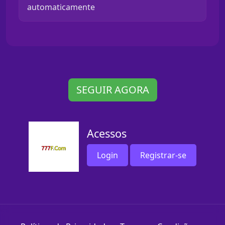
automaticamente
SEGUIR AGORA
Acessos
Login
Registrar-se