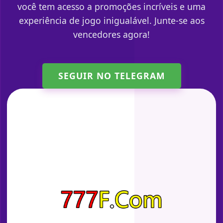
você tem acesso a promoções incríveis e uma
experiência de jogo inigualável. Junte-se aos
vencedores agora!
SEGUIR NO TELEGRAM