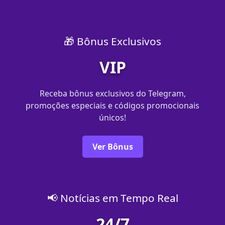
🎁 Bônus Exclusivos
VIP
Receba bônus exclusivos do Telegram,
promoções especiais e códigos promocionais
únicos!
Ver Bônus
📢 Notícias em Tempo Real
24/7