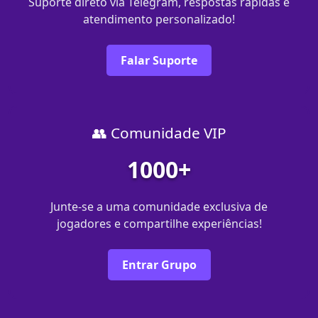
Suporte direto via Telegram, respostas rápidas e
atendimento personalizado!
Falar Suporte
👥 Comunidade VIP
1000+
Junte-se a uma comunidade exclusiva de
jogadores e compartilhe experiências!
Entrar Grupo