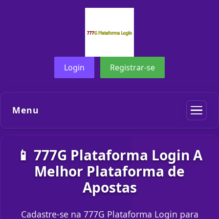
Login
Registrar-se
Menu
📱 777G Plataforma Login A
Melhor Plataforma de
Apostas
Cadastre-se na 777G Plataforma Login para