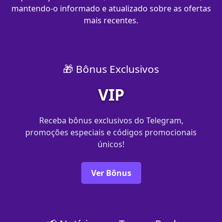
mantendo-o informado e atualizado sobre as ofertas
mais recentes.
🎁 Bônus Exclusivos
VIP
Receba bônus exclusivos do Telegram,
promoções especiais e códigos promocionais
únicos!
Ver Bônus