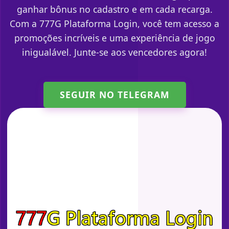
ganhar bônus no cadastro e em cada recarga.
Com a 777G Plataforma Login, você tem acesso a
promoções incríveis e uma experiência de jogo
inigualável. Junte-se aos vencedores agora!
SEGUIR NO TELEGRAM