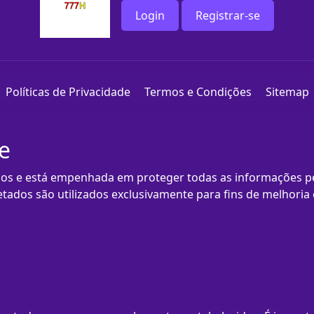
Login
Registrar-se
Políticas de Privacidade
Termos e Condições
Sitemap
de
rios e está empenhada em proteger todas as informações p
tados são utilizados exclusivamente para fins de melhoria