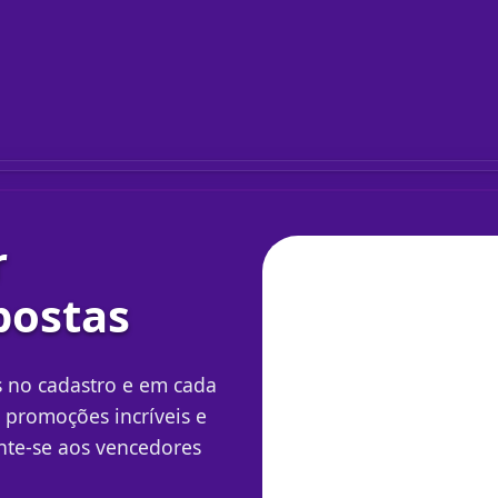
r
postas
 no cadastro e em cada
 promoções incríveis e
unte-se aos vencedores