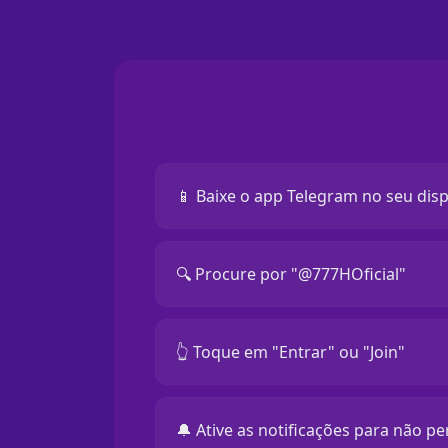
📱 Baixe o app Telegram no seu disp
🔍 Procure por "@777HOficial"
👆 Toque em "Entrar" ou "Join"
🔔 Ative as notificações para não p