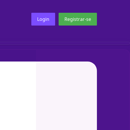
Login
Registrar-se