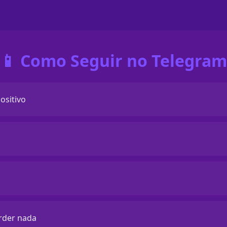
📱 Como Seguir no Telegram
ositivo
erder nada