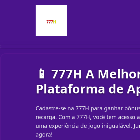
📱 777H A Melho
Plataforma de A
Cadastre-se na 777H para ganhar bônus
recarga. Com a 777H, você tem acesso a
uma experiência de jogo inigualável. J
agora!