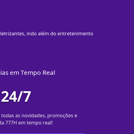
letrizantes, indo além do entretenimento
cias em Tempo Real
24/7
e todas as novidades, promoções e
da 777H em tempo real!