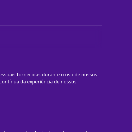
essoais fornecidas durante o uso de nossos
 contínua da experiência de nossos