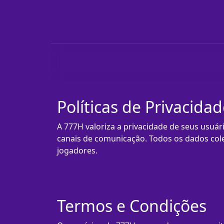
Políticas de Privacida
A 777H valoriza a privacidade de seus usuá
canais de comunicação. Todos os dados cole
jogadores.
Termos e Condições