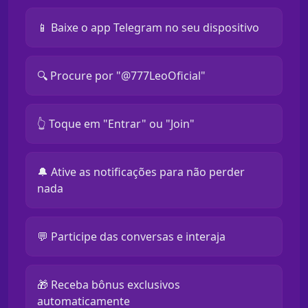
📱 Baixe o app Telegram no seu dispositivo
🔍 Procure por "@777LeoOficial"
👆 Toque em "Entrar" ou "Join"
🔔 Ative as notificações para não perder
nada
💬 Participe das conversas e interaja
🎁 Receba bônus exclusivos
automaticamente