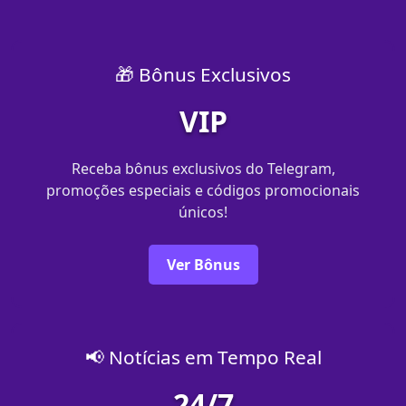
🎁 Bônus Exclusivos
VIP
Receba bônus exclusivos do Telegram,
promoções especiais e códigos promocionais
únicos!
Ver Bônus
📢 Notícias em Tempo Real
24/7