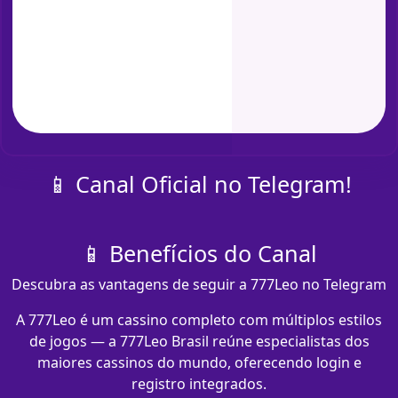
📱 Canal Oficial no Telegram!
📱 Benefícios do Canal
Descubra as vantagens de seguir a 777Leo no Telegram
A 777Leo é um cassino completo com múltiplos estilos
de jogos — a 777Leo Brasil reúne especialistas dos
maiores cassinos do mundo, oferecendo login e
registro integrados.