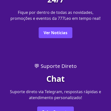
Fique por dentro de todas as novidades,
promoções e eventos da 777Leo em tempo real!
Ver Notícias
💬 Suporte Direto
Chat
Suporte direto via Telegram, respostas rápidas e
atendimento personalizado!