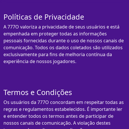
Políticas de Privacidade
A 777O valoriza a privacidade de seus usuários e está
empenhada em proteger todas as informações
pessoais fornecidas durante o uso de nossos canais de
comunicação. Todos os dados coletados são utilizados
exclusivamente para fins de melhoria contínua da
experiência de nossos jogadores.
Termos e Condições
Os usuários da 777O concordam em respeitar todas as
regras e regulamentos estabelecidos. É importante ler
e entender todos os termos antes de participar de
nossos canais de comunicação. A violação destes