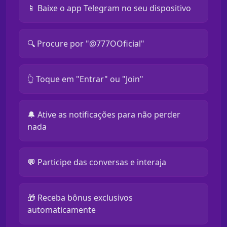
📱 Baixe o app Telegram no seu dispositivo
🔍 Procure por "@777OOficial"
👆 Toque em "Entrar" ou "Join"
🔔 Ative as notificações para não perder
nada
💬 Participe das conversas e interaja
🎁 Receba bônus exclusivos
automaticamente