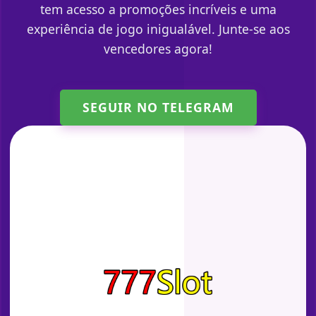
tem acesso a promoções incríveis e uma
experiência de jogo inigualável. Junte-se aos
vencedores agora!
SEGUIR NO TELEGRAM