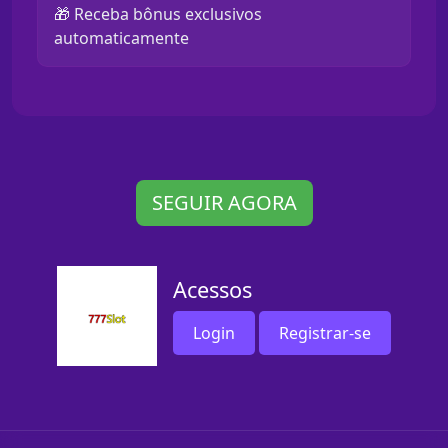
🎁 Receba bônus exclusivos
automaticamente
SEGUIR AGORA
Acessos
Login
Registrar-se