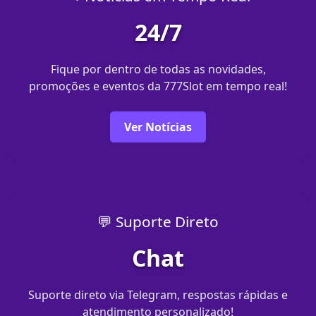
24/7
Fique por dentro de todas as novidades,
promoções e eventos da 777Slot em tempo real!
Ver Notícias
💬 Suporte Direto
Chat
Suporte direto via Telegram, respostas rápidas e
atendimento personalizado!