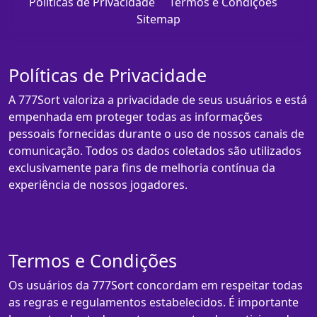
Políticas de Privacidade
Termos e Condições
Sitemap
Políticas de Privacidade
A 777Sort valoriza a privacidade de seus usuários e está
empenhada em proteger todas as informações
pessoais fornecidas durante o uso de nossos canais de
comunicação. Todos os dados coletados são utilizados
exclusivamente para fins de melhoria contínua da
experiência de nossos jogadores.
Termos e Condições
Os usuários da 777Sort concordam em respeitar todas
as regras e regulamentos estabelecidos. É importante