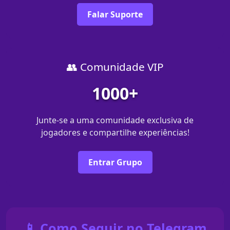
Falar Suporte
👥 Comunidade VIP
1000+
Junte-se a uma comunidade exclusiva de
jogadores e compartilhe experiências!
Entrar Grupo
📱 Como Seguir no Telegram