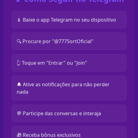
📱 Baixe o app Telegram no seu dispositivo
🔍 Procure por "@777SortOficial"
👆 Toque em "Entrar" ou "Join"
🔔 Ative as notificações para não perder
nada
💬 Participe das conversas e interaja
🎁 Receba bônus exclusivos