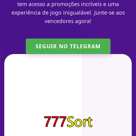
tem acesso a promoções incríveis e uma
experiência de jogo inigualável. Junte-se aos
vencedores agora!
SEGUIR NO TELEGRAM