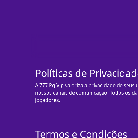
Políticas de Privacida
A 777 Pg Vip valoriza a privacidade de seu
nossos canais de comunicação. Todos os dad
jogadores.
Termos e Condições