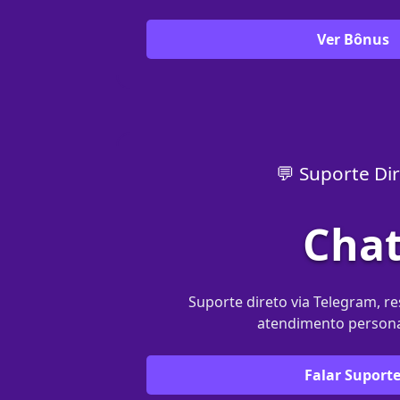
Ver Bônus
💬 Suporte Di
Cha
Suporte direto via Telegram, r
atendimento persona
Falar Suport