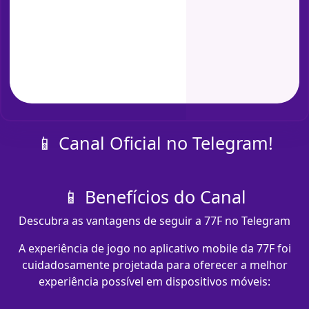
📱 Canal Oficial no Telegram!
📱 Benefícios do Canal
Descubra as vantagens de seguir a 77F no Telegram
A experiência de jogo no aplicativo mobile da 77F foi
cuidadosamente projetada para oferecer a melhor
experiência possível em dispositivos móveis: