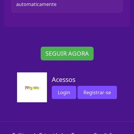
automaticamente
SEGUIR AGORA
Acessos
Login
Registrar-se