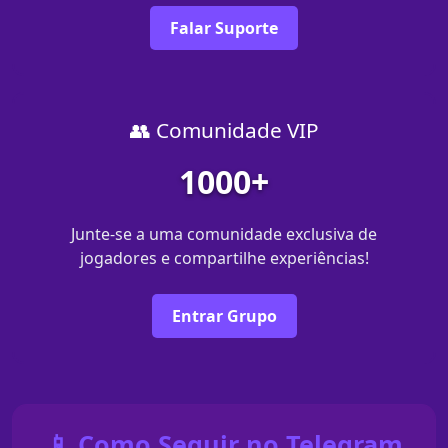
Falar Suporte
👥 Comunidade VIP
1000+
Junte-se a uma comunidade exclusiva de
jogadores e compartilhe experiências!
Entrar Grupo
📱 Como Seguir no Telegram