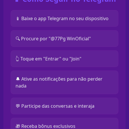
📱 Baixe o app Telegram no seu dispositivo
🔍 Procure por "@77Pg WinOficial"
👆 Toque em "Entrar" ou "Join"
🔔 Ative as notificações para não perder
nada
💬 Participe das conversas e interaja
🎁 Receba bônus exclusivos