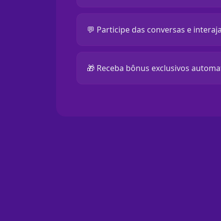
💬 Participe das conversas e interaj
🎁 Receba bônus exclusivos autom