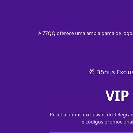
A 77QQ oferece uma ampla gama de jogos d
🎁 Bônus Exclu
VIP
Receba bônus exclusivos do Telegra
e códigos promocionai