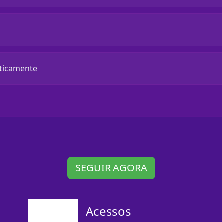
a
aticamente
SEGUIR AGORA
Acessos