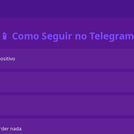
📱 Como Seguir no Telegram
ositivo
erder nada