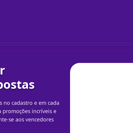
r
postas
s no cadastro e em cada
 promoções incríveis e
unte-se aos vencedores