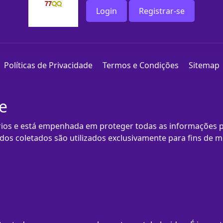
Login
Registrar-se
Políticas de Privacidade
Termos e Condições
Sitemap
de
ários e está empenhada em proteger todas as informações p
os coletados são utilizados exclusivamente para fins de m