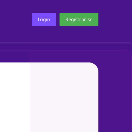
Login
Registrar-se