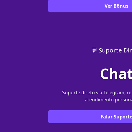
Ver Bônus
💬 Suporte Di
Cha
Suporte direto via Telegram, r
atendimento persona
Falar Suport