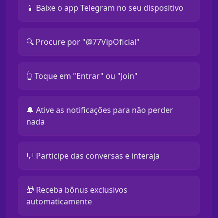
📱 Baixe o app Telegram no seu dispositivo
🔍 Procure por "@77VipOficial"
👆 Toque em "Entrar" ou "Join"
🔔 Ative as notificações para não perder
nada
💬 Participe das conversas e interaja
🎁 Receba bônus exclusivos
automaticamente