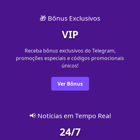
🎁 Bônus Exclusivos
VIP
Receba bônus exclusivos do Telegram,
promoções especiais e códigos promocionais
únicos!
Ver Bônus
📢 Notícias em Tempo Real
24/7