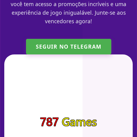
você tem acesso a promoções incríveis e uma
experiência de jogo inigualável. Junte-se aos
vencedores agora!
SEGUIR NO TELEGRAM