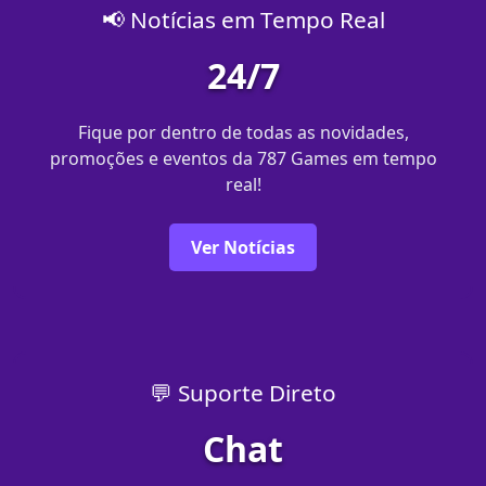
📢 Notícias em Tempo Real
24/7
Fique por dentro de todas as novidades,
promoções e eventos da 787 Games em tempo
real!
Ver Notícias
💬 Suporte Direto
Chat