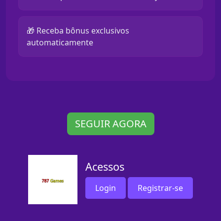
🎁 Receba bônus exclusivos
automaticamente
SEGUIR AGORA
Acessos
Login
Registrar-se