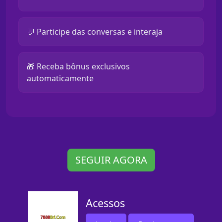
💬 Participe das conversas e interaja
🎁 Receba bônus exclusivos
automaticamente
SEGUIR AGORA
Acessos