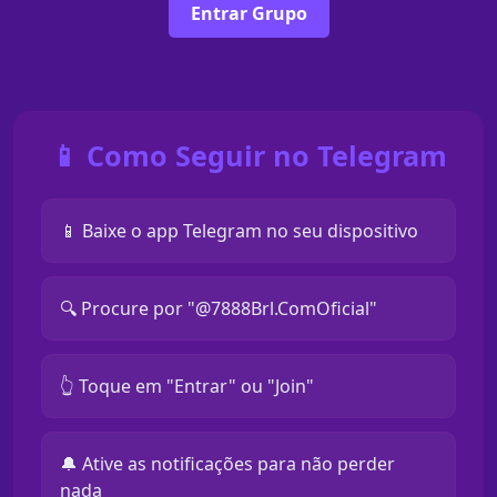
Entrar Grupo
📱 Como Seguir no Telegram
📱 Baixe o app Telegram no seu dispositivo
🔍 Procure por "@7888Brl.ComOficial"
👆 Toque em "Entrar" ou "Join"
🔔 Ative as notificações para não perder
nada