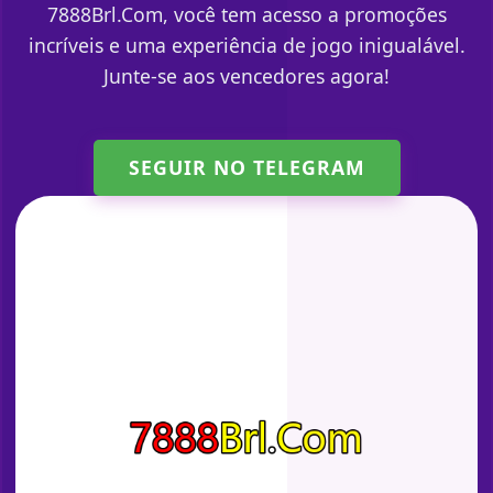
7888Brl.Com, você tem acesso a promoções
incríveis e uma experiência de jogo inigualável.
Junte-se aos vencedores agora!
SEGUIR NO TELEGRAM