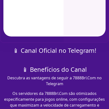
📱 Canal Oficial no Telegram!
📱 Benefícios do Canal
Descubra as vantagens de seguir a 7888Brl.Com no
Telegram
Os servidores da 7888Brl.Com são otimizados
especificamente para jogos online, com configurações
que maximizam a velocidade de carregamento e