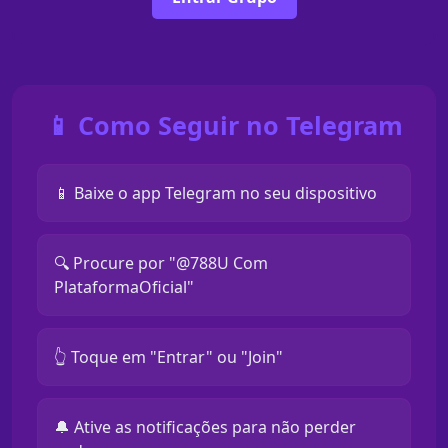
📱 Como Seguir no Telegram
📱 Baixe o app Telegram no seu dispositivo
🔍 Procure por "@788U Com
PlataformaOficial"
👆 Toque em "Entrar" ou "Join"
🔔 Ative as notificações para não perder