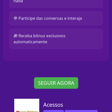
nada
💬 Participe das conversas e interaja
🎁 Receba bônus exclusivos
automaticamente
SEGUIR AGORA
Acessos