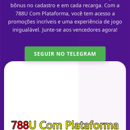
bônus no cadastro e em cada recarga. Com a
788U Com Plataforma, você tem acesso a
promoções incríveis e uma experiência de jogo
inigualável. Junte-se aos vencedores agora!
SEGUIR NO TELEGRAM