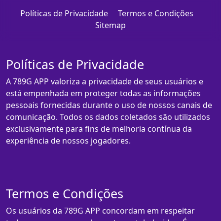
Políticas de Privacidade
Termos e Condições
Sitemap
Políticas de Privacidade
A 789G APP valoriza a privacidade de seus usuários e
está empenhada em proteger todas as informações
pessoais fornecidas durante o uso de nossos canais de
comunicação. Todos os dados coletados são utilizados
exclusivamente para fins de melhoria contínua da
experiência de nossos jogadores.
Termos e Condições
Os usuários da 789G APP concordam em respeitar