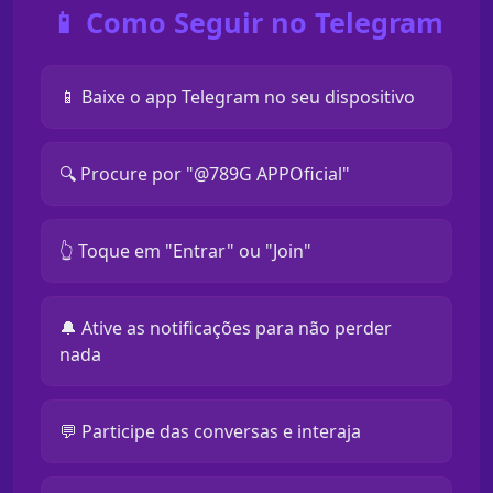
📱 Como Seguir no Telegram
📱 Baixe o app Telegram no seu dispositivo
🔍 Procure por "@789G APPOficial"
👆 Toque em "Entrar" ou "Join"
🔔 Ative as notificações para não perder
nada
💬 Participe das conversas e interaja