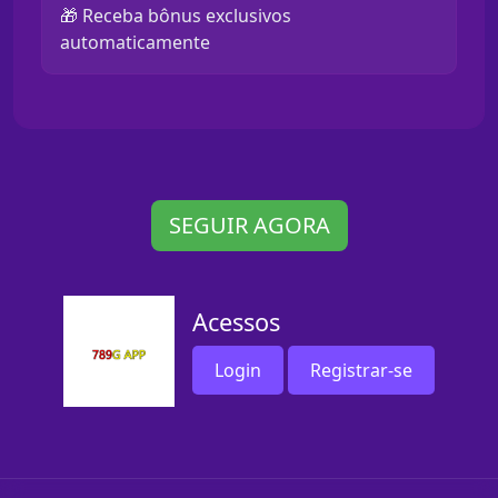
🎁 Receba bônus exclusivos
automaticamente
SEGUIR AGORA
Acessos
Login
Registrar-se