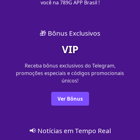
você na 789G APP Brasil !
🎁 Bônus Exclusivos
VIP
Receba bônus exclusivos do Telegram,
promoções especiais e códigos promocionais
únicos!
Ver Bônus
📢 Notícias em Tempo Real