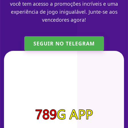
você tem acesso a promoções incríveis e uma
experiência de jogo inigualável. Junte-se aos
vencedores agora!
SEGUIR NO TELEGRAM