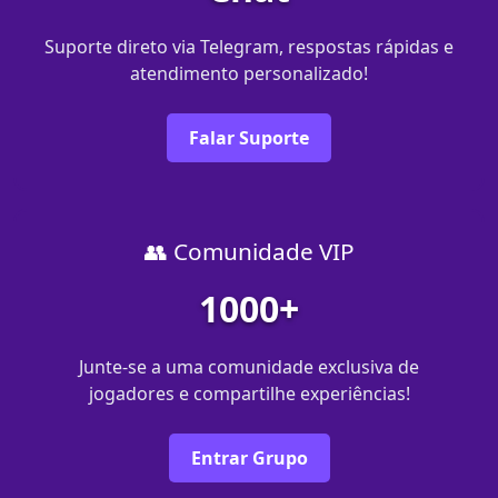
Suporte direto via Telegram, respostas rápidas e
atendimento personalizado!
Falar Suporte
👥 Comunidade VIP
1000+
Junte-se a uma comunidade exclusiva de
jogadores e compartilhe experiências!
Entrar Grupo