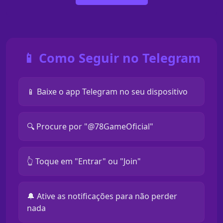
📱 Como Seguir no Telegram
📱 Baixe o app Telegram no seu dispositivo
🔍 Procure por "@78GameOficial"
👆 Toque em "Entrar" ou "Join"
🔔 Ative as notificações para não perder
nada