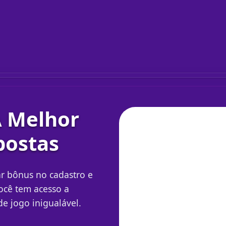
A Melhor
postas
r bônus no cadastro e
ocê tem acesso a
e jogo inigualável.