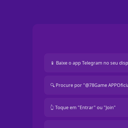
📱 Baixe o app Telegram no seu disp
🔍 Procure por "@78Game APPOficia
👆 Toque em "Entrar" ou "Join"