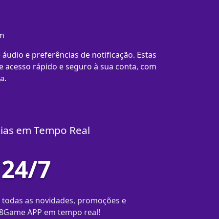
am
 áudio e preferências de notificação. Estas
e acesso rápido e seguro à sua conta, com
a.
cias em Tempo Real
24/7
e todas as novidades, promoções e
78Game APP em tempo real!