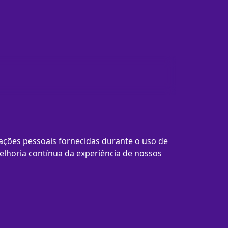
ações pessoais fornecidas durante o uso de
elhoria contínua da experiência de nossos