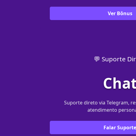
Ver Bônus
💬 Suporte Di
Cha
Suporte direto via Telegram, r
atendimento persona
Falar Suport