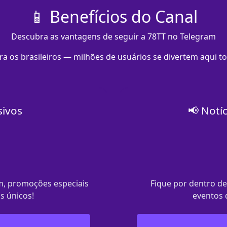
📱 Benefícios do Canal
Descubra as vantagens de seguir a 78TT no Telegram
a os brasileiros — milhões de usuários se divertem aqui to
sivos
📢 Notí
m, promoções especiais
Fique por dentro d
s únicos!
eventos 