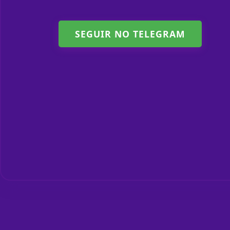
SEGUIR NO TELEGRAM