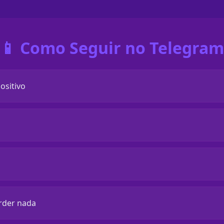
📱 Como Seguir no Telegram
ositivo
erder nada