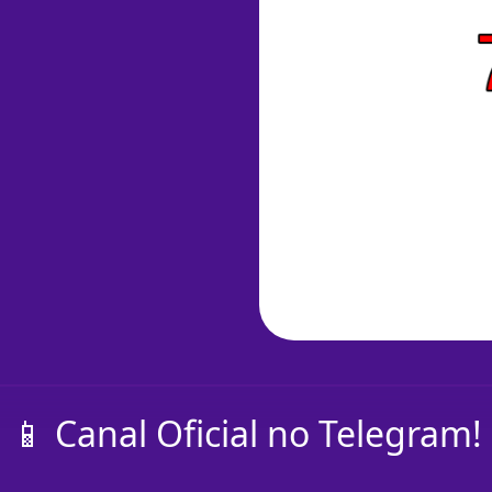
📱 Canal Oficial no Telegram!