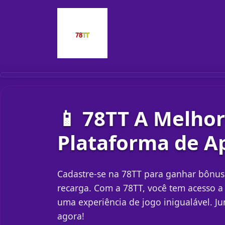
📱 78TT A Melhor
Plataforma de A
Cadastre-se na 78TT para ganhar bônus
recarga. Com a 78TT, você tem acesso a
uma experiência de jogo inigualável. J
agora!