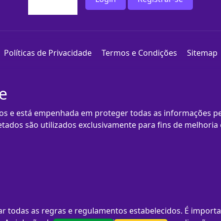
Políticas de Privacidade
Termos e Condições
Sitemap
de
rios e está empenhada em proteger todas as informações p
tados são utilizados exclusivamente para fins de melhoria
 todas as regras e regulamentos estabelecidos. É importa