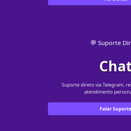
💬 Suporte Di
Cha
Suporte direto via Telegram, r
atendimento persona
Falar Suport