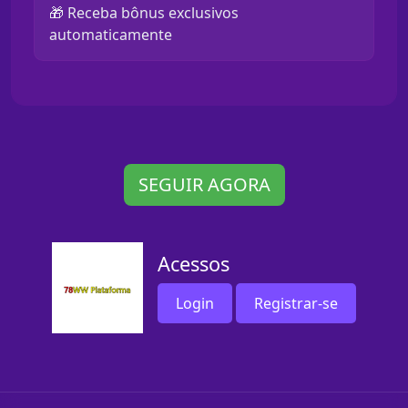
🎁 Receba bônus exclusivos
automaticamente
SEGUIR AGORA
Acessos
Login
Registrar-se