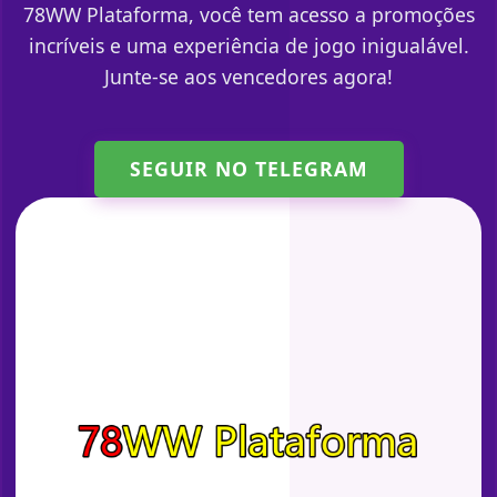
78WW Plataforma, você tem acesso a promoções
incríveis e uma experiência de jogo inigualável.
Junte-se aos vencedores agora!
SEGUIR NO TELEGRAM