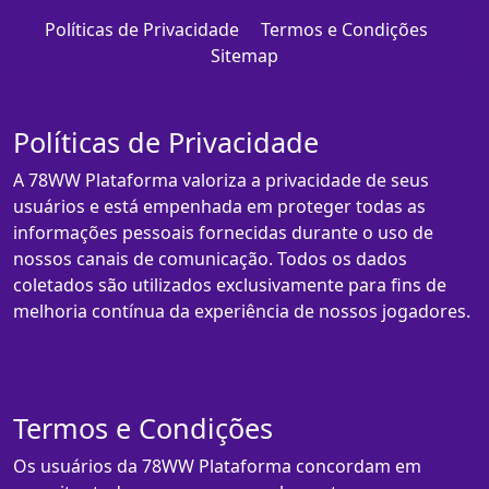
Políticas de Privacidade
Termos e Condições
Sitemap
Políticas de Privacidade
A 78WW Plataforma valoriza a privacidade de seus
usuários e está empenhada em proteger todas as
informações pessoais fornecidas durante o uso de
nossos canais de comunicação. Todos os dados
coletados são utilizados exclusivamente para fins de
melhoria contínua da experiência de nossos jogadores.
Termos e Condições
Os usuários da 78WW Plataforma concordam em