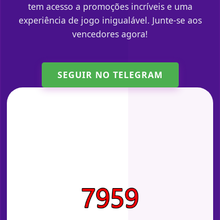
tem acesso a promoções incríveis e uma
experiência de jogo inigualável. Junte-se aos
vencedores agora!
SEGUIR NO TELEGRAM