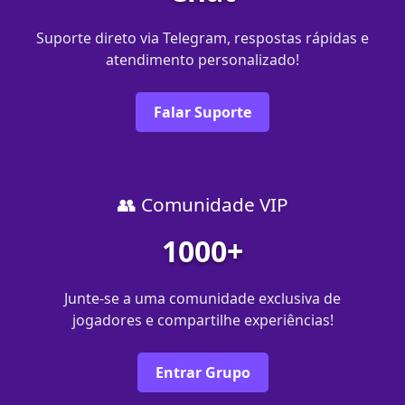
Suporte direto via Telegram, respostas rápidas e
atendimento personalizado!
Falar Suporte
👥 Comunidade VIP
1000+
Junte-se a uma comunidade exclusiva de
jogadores e compartilhe experiências!
Entrar Grupo