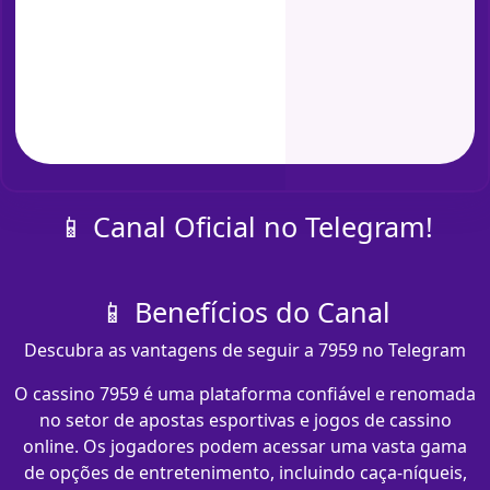
📱 Canal Oficial no Telegram!
📱 Benefícios do Canal
Descubra as vantagens de seguir a 7959 no Telegram
O cassino 7959 é uma plataforma confiável e renomada
no setor de apostas esportivas e jogos de cassino
online. Os jogadores podem acessar uma vasta gama
de opções de entretenimento, incluindo caça-níqueis,