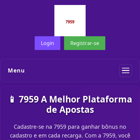
Login
Registrar-se
Menu
📱 7959 A Melhor Plataforma
de Apostas
Cadastre-se na 7959 para ganhar bônus no
cadastro e em cada recarga. Com a 7959, você