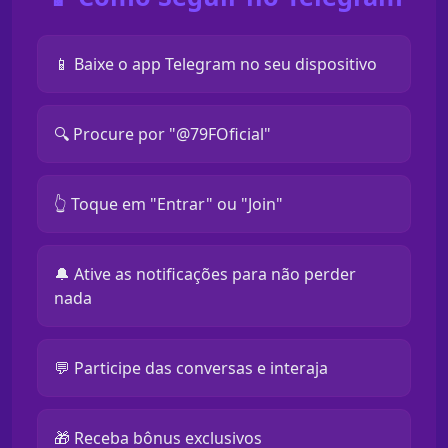
📱 Baixe o app Telegram no seu dispositivo
🔍 Procure por "@79FOficial"
👆 Toque em "Entrar" ou "Join"
🔔 Ative as notificações para não perder
nada
💬 Participe das conversas e interaja
🎁 Receba bônus exclusivos