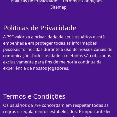
Políticas de Privacidade
Termos e Condições
Sitemap
Políticas de Privacidade
A 79F valoriza a privacidade de seus usuários e está
empenhada em proteger todas as informações
pessoais fornecidas durante o uso de nossos canais de
comunicação. Todos os dados coletados são utilizados
exclusivamente para fins de melhoria contínua da
experiência de nossos jogadores.
Termos e Condições
Os usuários da 79F concordam em respeitar todas as
regras e regulamentos estabelecidos. É importante ler