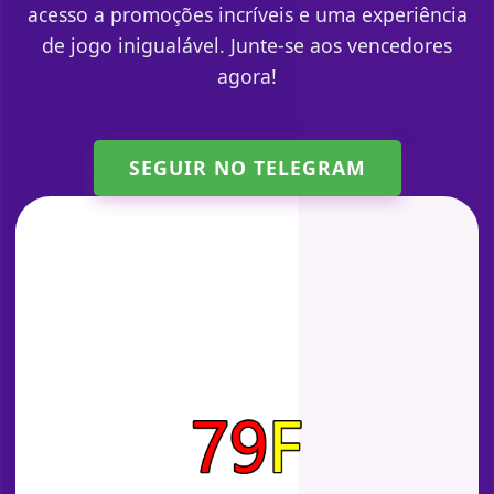
acesso a promoções incríveis e uma experiência
de jogo inigualável. Junte-se aos vencedores
agora!
SEGUIR NO TELEGRAM