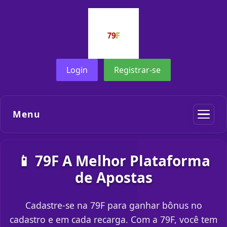
Login
Registrar-se
Menu
📱 79F A Melhor Plataforma
de Apostas
Cadastre-se na 79F para ganhar bônus no
cadastro e em cada recarga. Com a 79F, você tem